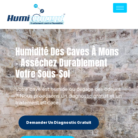
Humidité Des Caves À Mons
– Asséchez Durablement
Votre Sous-Sol
Votre cave est humide ou dégage des odeurs
? Nous proposons un diagnostic gratuit et un
traitement efficace.
Demander Un Diagnostic Gratuit