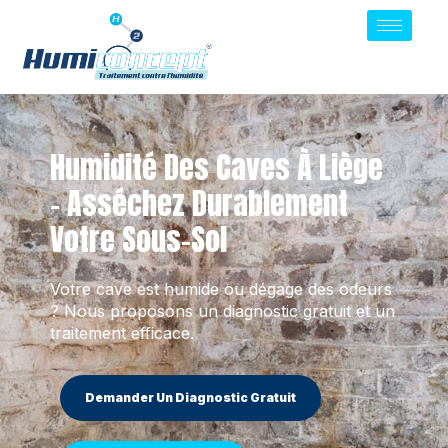
Humidité Des Caves À Liège
– Asséchez Durablement
Votre Sous-Sol
Votre cave est humide ou dégage des odeurs
? Nous proposons un diagnostic gratuit et un
traitement efficace.
Demander Un Diagnostic Gratuit