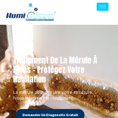
Traitement De La Mérule À
Mons – Protégez Votre
Habitation
La mérule peut détruire votre structure.
Nous intervenons rapidement.
Demander Un Diagnostic Gratuit