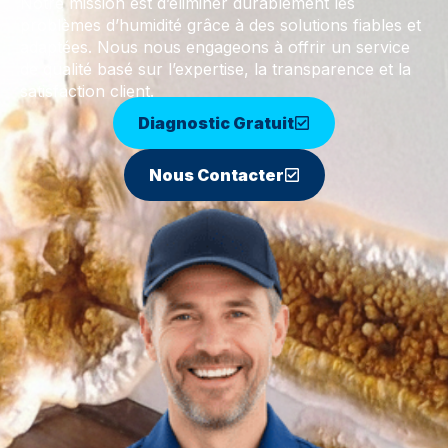
Notre mission est d’éliminer durablement les
problèmes d’humidité grâce à des solutions fiables et
adaptées. Nous nous engageons à offrir un service
de qualité basé sur l’expertise, la transparence et la
satisfaction client.
Diagnostic Gratuit
Nous Contacter