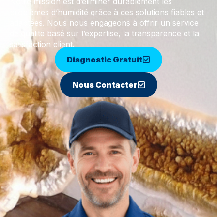
Notre mission est d’éliminer durablement les
problèmes d’humidité grâce à des solutions fiables et
adaptées. Nous nous engageons à offrir un service
de qualité basé sur l’expertise, la transparence et la
satisfaction client.
Diagnostic Gratuit
Nous Contacter